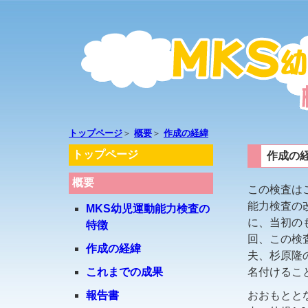
トップページ
＞
概要
＞
作成の経緯
トップページ
作成の
概要
MKS幼児運動能力検査
この検査は
能力検査の
MKS幼児運動能力検査の
に、当初の
特徴
回、この検
作成の経緯
夫、杉原隆
これまでの成果
名付けるこ
報告書
おおもとと