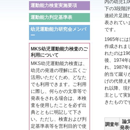
内の幼児1
運動能力検査実施要項
下の3段階
連続片足跳
運動能力判定基準表
表されてい
幼児運動能力研究会メンバ
です。
ー
1965年に
作成されま
MKS幼児運動能力検査のご
れたのは19
利用について
後、197
MKS幼児運動能力検査は、
れ、1987
幼児の発達の理解に広くご
的当て蹴り
活用いただくため、どなた
げの代替え
でも利用できます。ご利用
れ以降、現
に際し、何らかの文章等で
主として実
発表をされる場合は、本検
きたもので
査を使用したことを必ず出
典とともに明記して下さ
い。ただし、検査および判
論
調査年
定基準表等を営利目的で使
発表